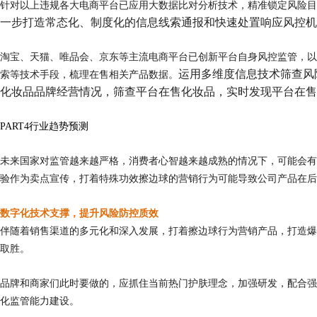
针对以上违规各大电商平台已应用大数据比对分析技术，精准锁定风险目
一步打造常态化、制度化的信息线索通报和快速处置响应风控机
淘宝、天猫、唯品会、京东等主流电商平台
已创新平台自身风控监管，
运用多维度信息技术筛查风
索等技术手段，梳理在售相关产品数据。
化妆品品牌经营情况，筛查平台在售化妆品，实时发现平台在售
PART
4
行业趋势预测
未来国家对监管越来越严格，消费者心智越来越成熟的情况下，可能会有
验作为卖点宣传，打着特殊功效擦边球的营销行为可能导致公司产品在后
数字化技术支撑，提升风险防控质效
伴随着销售渠道的多元化和深入发展，打着擦边球行为营销产品，打造爆
取胜。
品牌和商家们此时要做的，应抓住当前热门护肤理念，加强研发，配合强
化监管能力建设。