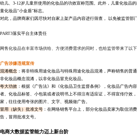
幼儿、3-12岁儿童所使用的化妆品的功效宣称范围。此外，儿童化妆品
童化妆品“小金盾”标志。
对此，品牌商家们因尽快对自家
上架
产品内容进行筛查， 以
免
被监管部
PART
3
落实平台主体责任
网售化妆品在丰富市场供给、方便消费需求的同时，也给监管带来了以下
广告涉嫌违规宣传
混淆概念
：将非特殊用途化妆品与特殊用途化妆品混淆，声称销售的普通
非化妆品概念混淆，以非化妆品冒充化妆品。
夸大功效
：根据《广告法》和《化妆品卫生监督条例》，化妆品广告内容
者。化妆品标签、小包装或者说明书上不得注有适应证，不得宣传疗效，
家，往往使用夸张的图片、文字、视频做广告。
冒用（缺失）批准文号
：在网络销售平台上，部分化妆品卖家为取信消费
告，冒用批准文号。
电商大数据监管能力迈上新台阶