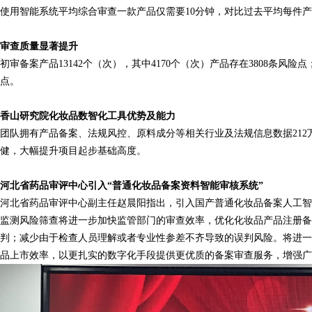
使用智能系统平均综合审查一款产品仅需要
10
分钟，对比过去平均每件产
审查质量显著提升
初审备案产品
13142
个（次），其中
4170
个（次）产品存在
3808
条风险点
点。
香山研究院化妆品数智化工具优势及能力
团队
拥有产品备案、法规风控、原料成分等相关行业及法规信息数据
212
健，大幅提升项目起步基础高度。
河北省药品审评中心引入
“普通化妆品备案资料智能审核系统”
河北省药品审评中心副主任赵晨阳指出，引入国产普通化妆品备案人工智
监测风险筛查将进一步加快监管部门的审查效率，优化化妆品产品注册备
判；减少由于检查人员理解或者专业性参差不齐导致的误判风险。将进一
品上市效率，以更扎实的数字化手段提供更优质的备案审查服务，增强广