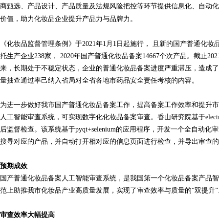
商甄选、产品设计、产品质量及法规风险把控等环节提供信息化、自动化
价值，助力化妆品企业提升产品力与品牌力。
《化妆品监督管理条例》于
2021
年
1
月
1
日起施行， 且新的国产普通化妆
托生产企业
238
家，
2020
年国产普通化妆品备案
14667
个次产品。截止
202
来，长期处于不稳定状态，企业的普通化妆品备案进度严重滞压，造成了
量抽查通过率己纳入省局对全省各地市药品安全责任考核的内容。
为进一步做好我市国产普通化妆品备案工作，提高备案工作效率和提升市
人工智能审查系统，可实现数字化化妆品备案审查。香山研究院基于
elec
后监督检查。该系统基于
pyqt+selenium
的应用程序，开发一个全自动化审
搜寻对应的产品，并自动打开相对应的信息页面进行检查，并导出审查的
预期成效
国产普通化妆品备案人工智能审查系统，是我国第一个化妆品备案产品智
范上助推我市化妆品产业高质量发展，实现了审查效率与质量的
“双提升
审查效率大幅提高