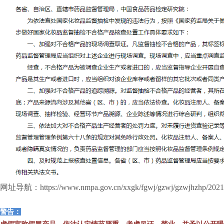
网址导航：https://www.nmpa.gov.cn/xxgk/fgwj/gzwj/gzwjhzhp/2021
警告：