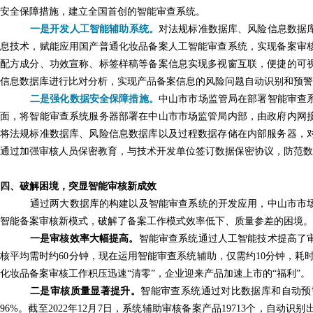
安全保障措施，建立全国首创的智能审查系统。
一是开发人工智能辅助系统。
对法规标准数据库、风险信息数据
息技术，赋能应用国产普通化妆品备案人工智能审查系统，实现备案审
配方成分、功效宣称、标签样稿等备案信息实现多视窗互联，便捷的可
信息数据库进行比对分析，实现产品备案信息的风险问题自动识别和预警
二是强化数据安全保障措施。
中山市市场监管局在部署智能审查
面，将智能审查系统服务器部署在中山市市场监管局内部，由政府内网
将法规标准数据库、风险信息数据库以及过程数据存储在内部服务器，
通过加强审核人员保密教育，与技术开发单位签订数据保密协议，防范数
四、破解困境，突显智能审核新成效
通过两大数据库的构建以及智能审查系统的开发应用，中山市市
智能备案审核新模式，破解了备案工作模式效率低下、质量参差的困境。
一是审核效率大幅提高。
智能审查系统通过人工智能技术提高了
核平均需时约60分钟，现在运用智能审查系统辅助，仅需约10分钟，耗
化妆品备案审核工作积压迅速“清零”，企业迎来产品加速上市的“福利”。
二是审核质量显著提升。
智能审查系统通过对比数据库和自动预
96%。截至2022年12月7日，系统辅助审核备案产品19713个，自动识