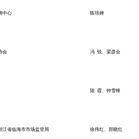
测中心
陈培婵
协会
冯 锐、梁彦会
陆 霞、钟雪锋
浙江省临海市市场监管局
徐伟红、郑晓红