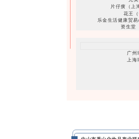
片仔癀（上
花王（
乐金生活健康贸易
资生堂
广东丸美
广州栋方
美尚(广州)
广州中妆美
广州
诺斯贝
上海
科医国际
辉达生物
广东芭薇
中山
深圳市
曼秀雷敦
广州逸仙电子