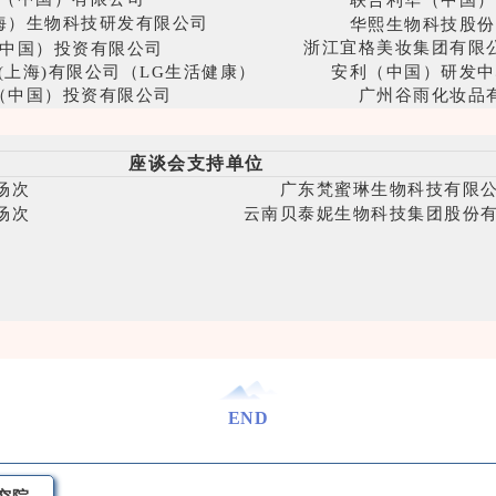
海）生物科技研发有限公司
华熙生物科技股份
中国）投资有限公司
浙江宜格美妆集团有限
(上海)有限公司（LG生活健康）
安利（中国）研发中
（中国）投资有限公司
广州谷雨化妆品
生物技术股份有限公司
广州樊文花化妆品
生物科技股份有限公司
海南京润珍珠生物技术
座谈会支持单位
化妆品股份有限公司（珂拉琪）
深圳市护家科技有限公
业化妆品有限公司（韩后）
场次
广东梵蜜琳生物科技有限
广州市姿色海生物科
尔化妆品股份有限公司
莹特丽化妆品（苏州
场次
云南贝泰妮生物科技集团股份
贸易（上海）有限公司
克劳丽化妆品股份有限
医药（苏州）有限公司
苏州绿叶日用品
生物科技股份有限公司
珠海伊斯佳科技股
中研化妆品有限公司
中山市天图精细化
维琪科技股份有限公司
品观科技（武汉）
（中国）药业有限公司
广州环亚化妆品科技
商务有限公司（完美日记）
广州市科能化妆品科研有限
END