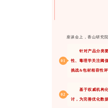
座谈会上，香山研究
针对产品分类
0
1
性、毒理学关注阈值（
挑战&包材相容性
基于权威机构
0
2
讨，为完善优化数