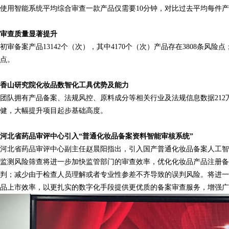
使用智能系统平均综合审查一款产品仅需要
10
分钟，对比过去平均每件产
审查质量显著提升
初审备案产品
13142
个（次），其中
4170
个（次）产品存在
3808
条风险点
点。
香山研究院化妆品数智化工具优势及能力
团队
拥有产品备案、法规风控、原料成分等相关行业及法规信息数据
212
健，大幅提升项目起步基础高度。
河北省药品审评中心引入
“普通化妆品备案资料智能审核系统”
河北省药品审评中心副主任赵晨阳指出，引入国产普通化妆品备案人工智
监测风险筛查将进一步加快监管部门的审查效率，优化化妆品产品注册备
判；减少由于检查人员理解或者专业性参差不齐导致的误判风险。将进一
品上市效率，以更扎实的数字化手段提供更优质的备案审查服务，增强广