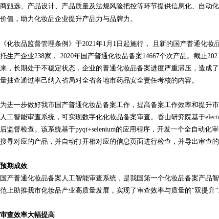
商甄选、产品设计、产品质量及法规风险把控等环节提供信息化、自动化
价值，助力化妆品企业提升产品力与品牌力。
《化妆品监督管理条例》于
2021
年
1
月
1
日起施行， 且新的国产普通化妆
托生产企业
238
家，
2020
年国产普通化妆品备案
14667
个次产品。截止
202
来，长期处于不稳定状态，企业的普通化妆品备案进度严重滞压，造成了
量抽查通过率己纳入省局对全省各地市药品安全责任考核的内容。
为进一步做好我市国产普通化妆品备案工作，提高备案工作效率和提升市
人工智能审查系统，可实现数字化化妆品备案审查。香山研究院基于
elec
后监督检查。该系统基于
pyqt+selenium
的应用程序，开发一个全自动化审
搜寻对应的产品，并自动打开相对应的信息页面进行检查，并导出审查的
预期成效
国产普通化妆品备案人工智能审查系统，是我国第一个化妆品备案产品智
范上助推我市化妆品产业高质量发展，实现了审查效率与质量的
“双提升
审查效率大幅提高